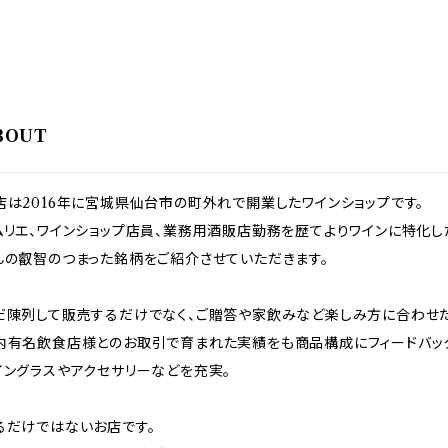
BOUT
店は2016年に宮城県仙台市の町外れで開業したワインショップです。
ムリエ、ワインショップ店員、業務用酒販店勤務を歴てよりワインに特化
んの叡智のつまった銘柄をご紹介させていただきます。
だ陳列して販売するだけでなく、ご贈答や家飲みなど楽しみ方に合わせ
内有名飲食店様とのお取引で育まれた実績をも商品構成にフィードバッ
イングラスやアクセサリーなどを充実。
るだけではないお店です。