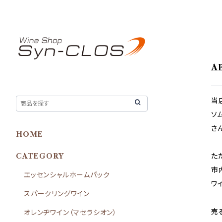
A
当
ソ
さ
HOME
た
CATEGORY
市
エッセンシャルホームパック
ワ
スパークリングワイン
売
オレンヂワイン（マセラシオン）