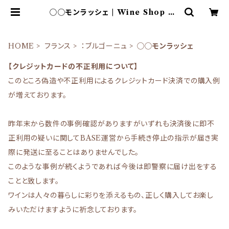
◯◯モンラッシェ | Wine Shop SY
N-CLOS （シンクロ）オンラインショ
ップ
HOME
フランス
：ブルゴーニュ
◯◯モンラッシェ
【クレジットカードの不正利用について】
このところ偽造や不正利用によるクレジットカード決済での購入例
が増えております。
昨年末から数件の事例確認がありますがいずれも決済後に即不
正利用の疑いに関してBASE運営から手続き停止の指示が届き実
際に発送に至ることはありませんでした。
このような事例が続くようであれば今後は即警察に届け出をする
ことと致します。
ワインは人々の暮らしに彩りを添えるもの、正しく購入してお楽し
みいただけますように祈念しております。